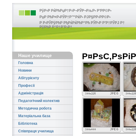
РўР•Р РќРћРџР†Р›Р¬РЎР¬РљР• Р’РР©Р•
РџР РћР¤Р•РЎР†Р™РќР• РЈР§РР›РР©Р•
Р Р•РЎРўРћР РђРќРќРћР“Рћ РЎР•Р Р’Р†РЎРЈ Р†
РўРћР Р“Р†Р’Р›Р†
Р¤РѕС‚РѕРі
Наше училище
Головна
Новини
Абітурієнту
Професії
Адміністрація
Педагогічний колектив
Методична робота
Матеріальна база
Бібліотека
Співпраця училища