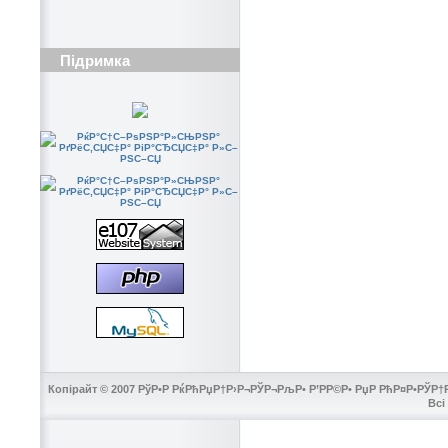
Підримка
Копірайт © 2007 РўР•Р РќРћРџР†Р›Р¬РЎР¬РљР• Р’РР©Р• РџР РћР¤Р•РЎР†Р
Всі