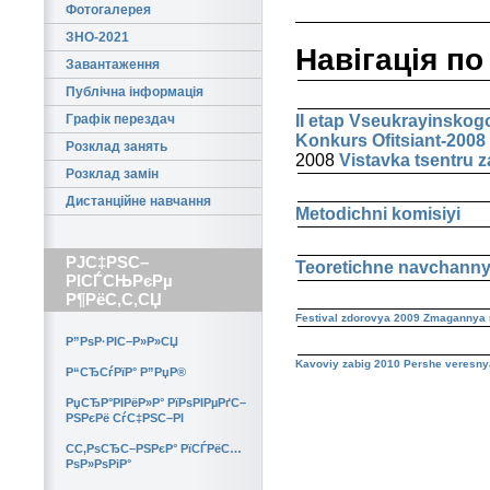
Фотогалерея
ЗНО-2021
Навігація по
Завантаження
Публічна інформація
Графік перездач
II etap Vseukrayinskog
Konkurs Ofitsiant-2008
Розклад занять
2008
Vistavka tsentru 
Розклад замін
Дистанційне навчання
Metodichni komisiyi
РЈС‡РЅС–
Teoretichne navchann
РІСЃСЊРєРµ
Р¶РёС‚С‚СЏ
Festival zdorovya 2009
Zmagannya m
Р”РѕР·РІС–Р»Р»СЏ
Kavoviy zabig 2010
Pershe veresny
Р“СЂСѓРїР° Р”РџР®
РџСЂР°РІРёР»Р° РїРѕРІРµРґС–
РЅРєРё СѓС‡РЅС–РІ
CС‚РѕСЂС–РЅРєР° РїСЃРёС…
РѕР»РѕРіР°