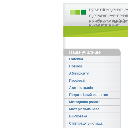
РўР•Р РќРћРџР†Р›Р¬РЎ
РџР РћР¤Р•РЎР†Р™РќР•
Р Р•РЎРўРћР РђРќРќРћ
РўРћР Р“Р†Р’Р›Р†
Наше училище
Головна
Новини
Абітурієнту
Професії
Адміністрація
Педагогічний колектив
Методична робота
Матеріальна база
Бібліотека
Співпраця училища