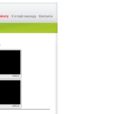
рієнту
З історії закладу
Контакти
°