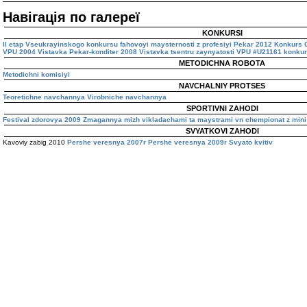
Навігація по галереї
KONKURSI
II etap Vseukrayinskogo konkursu fahovoyi maysternosti z profesiyi Pekar 2012
Konkurs O
VPU 2004
Vistavka Pekar-konditer 2008
Vistavka tsentru zaynyatosti VPU #U21161
konkur
METODICHNA ROBOTA
Metodichni komisiyi
NAVCHALNIY PROTSES
Teoretichne navchannya
Virobniche navchannya
SPORTIVNI ZAHODI
Festival zdorovya 2009
Zmagannya mizh vikladachami ta maystrami vn
chempionat z mini 
SVYATKOVI ZAHODI
Kavoviy zabig 2010
Pershe veresnya 2007r
Pershe veresnya 2009r
Svyato kvitiv