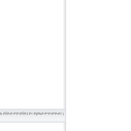
 РЎР•Р Р’Р†РЎРЈ Р† РўРћР Р“Р†Р’Р›Р† |