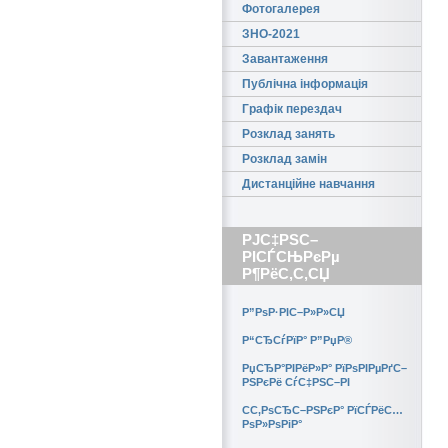
Фотогалерея
ЗНО-2021
Завантаження
Публічна інформація
Графік перездач
Розклад занять
Розклад замін
Дистанційне навчання
РЈС‡РЅС–
РІСЃСЊРєРµ
Р¶РёС‚С‚СЏ
Р”РѕР·РІС–Р»Р»СЏ
Р“СЂСѓРїР° Р”РџР®
РџСЂР°РІРёР»Р° РїРѕРІРµРґС–
РЅРєРё СѓС‡РЅС–РІ
CС‚РѕСЂС–РЅРєР° РїСЃРёС…
РѕР»РѕРіР°