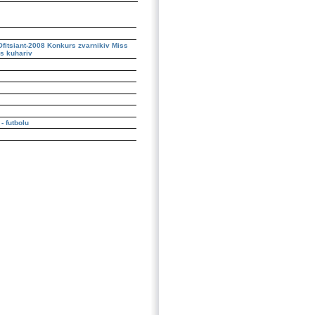
fitsiant-2008
Konkurs zvarnikiv
Miss
s kuhariv
- futbolu