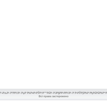
Р¬РљР• Р’РР©Р• РџР РћР¤Р•РЎР†Р™РќР• РЈР§РР›РР©Р• Р Р•РЎРўРћР РђРќРќРћР“Рћ
Всі права застережено