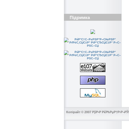
Підримка
Копірайт © 2007 РўР•Р РќРћРџР†Р›Р¬РЎ