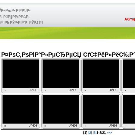
Р¬РљР• Р’РР©Р•
 РЈР§РР›РР©Р•
Абіту
Р“Рћ РЎР•Р Р’Р†РЎРЈ Р†
Р¤РѕС‚РѕРіР°Р»РµСЂРµСЏ СѓС‡РёР»РёС‰Р
[1]
|2|
|3|
1-8/21
>>>