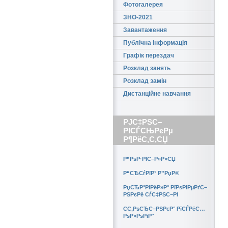
Фотогалерея
ЗНО-2021
Завантаження
Публічна інформація
Графік перездач
Розклад занять
Розклад замін
Дистанційне навчання
РЈС‡РЅС–
РІСЃСЊРєРµ
Р¶РёС‚С‚СЏ
Р”РѕР·РІС–Р»Р»СЏ
Р“СЂСѓРїР° Р”РџР®
РџСЂР°РІРёР»Р° РїРѕРІРµРґС–
РЅРєРё СѓС‡РЅС–РІ
CС‚РѕСЂС–РЅРєР° РїСЃРёС…
РѕР»РѕРіР°