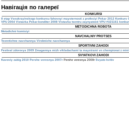
Навігація по галереї
KONKURSI
II etap Vseukrayinskogo konkursu fahovoyi maysternosti z profesiyi Pekar 2012
Konkurs O
VPU 2004
Vistavka Pekar-konditer 2008
Vistavka tsentru zaynyatosti VPU #U21161
konkur
METODICHNA ROBOTA
Metodichni komisiyi
NAVCHALNIY PROTSES
Teoretichne navchannya
Virobniche navchannya
SPORTIVNI ZAHODI
Festival zdorovya 2009
Zmagannya mizh vikladachami ta maystrami vn
chempionat z mini 
SVYATKOVI ZAHODI
Kavoviy zabig 2010
Pershe veresnya 2007r
Pershe veresnya 2009r
Svyato kvitiv