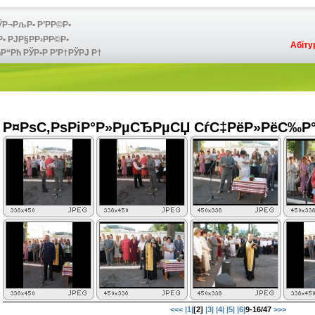
Р¬РљР• Р’РР©Р•
 РЈР§РР›РР©Р•
Абіту
Р“Рћ РЎР•Р Р’Р†РЎРЈ Р†
Р¤РѕС‚РѕРіР°Р»РµСЂРµСЏ СѓС‡РёР»РёС‰Р
<<<
|1|
[2]
|3|
|4|
|5|
|6|
9-16/47
>>>