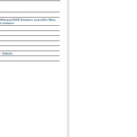
fitsiant-2008
Konkurs zvarnikiv
Miss
s kuhariv
- futbolu