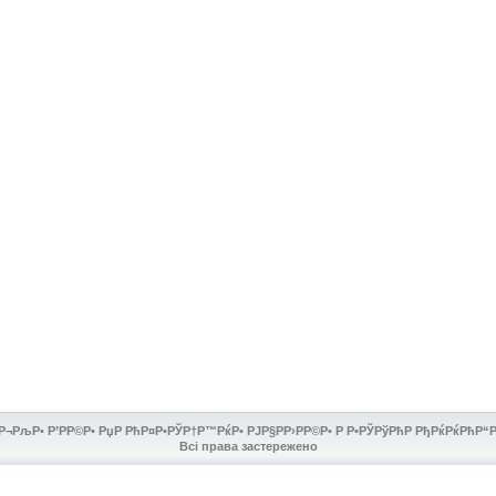
Р¬РљР• Р’РР©Р• РџР РћР¤Р•РЎР†Р™РќР• РЈР§РР›РР©Р• Р Р•РЎРўРћР РђРќРќРћР“Рћ
Всі права застережено