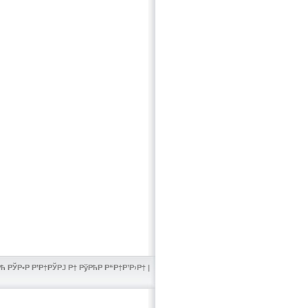
 РЎР•Р Р’Р†РЎРЈ Р† РўРћР Р“Р†Р’Р›Р† |