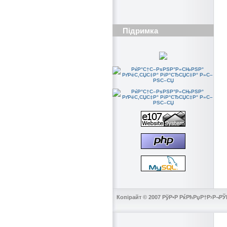
Підримка
Копірайт © 2007 РўР•Р РќРћРџР†Р›Р¬РЎ