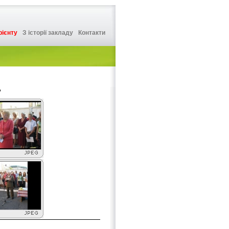
рієнту
З історії закладу
Контакти
°