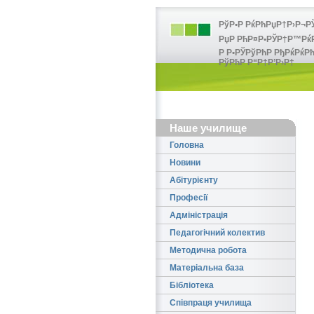
РўР•Р РќРћРџР†Р›Р¬РЎ
РџР РћР¤Р•РЎР†Р™РќР•
Р Р•РЎРўРћР РђРќРќРћ
РўРћР Р“Р†Р’Р›Р†
Наше училище
Головна
Новини
Абітурієнту
Професії
Адміністрація
Педагогічний колектив
Методична робота
Матеріальна база
Бібліотека
Співпраця училища