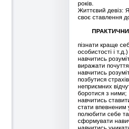
років.
Життєвий девіз: 
своє ставлення д
ПРАКТИЧНИ
пізнати краще себ
особистості і т.д.)
навчитись розумі
виражати почуття
навчитись розумі
позбутися страхів
неприємних відчут
боротися з ними;
навчитись ставити
стати впевненим у
полюбити себе та
сформувати навич
навчитись уникати