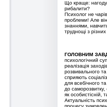
Що краще: нагоду
рибалити?
Психолог не чарів
проблеми! Але ві
знаннями, навчит
труднощі з різних
ГОЛОВНИМ ЗАВ
психологічний су
реалізація заході
розвивального та 
сприяють соціаліз
для всебічного та
до саморозвитку, 
як особистісній, 
Актуальність пси
процесу зумовлен