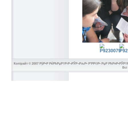
Копірайт © 2007 РўР•Р РќРћРџР†Р›Р¬РЎР¬РљР• Р’РР©Р• РџР РћР¤Р•РЎР†Р
Всі