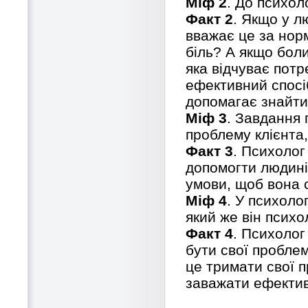
Міф 2
. До психол
Факт 2
. Якщо у л
вважає це за норм
біль? А якщо бол
яка відчуває потр
ефективний спосіб
допомагає знайти
Міф 3
. Завдання
проблему клієнта, 
Факт 3
. Психолог
допомогти людині 
умови, щоб вона 
Міф 4
. У психоло
який же він психо
Факт 4
. Психолог
бути свої проблем
це тримати свої 
заважати ефективн