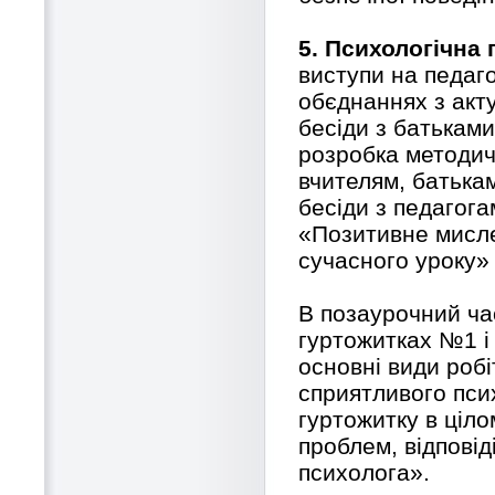
5. Психологічна 
виступи на педаг
обєднаннях з акт
бесіди з батьками
розробка методич
вчителям, батькам
бесіди з педагога
«Позитивне мисле
сучасного уроку» і
В позаурочний ча
гуртожитках №1 і
основні види робі
сприятливого псих
гуртожитку в ціло
проблем, відповід
психолога».