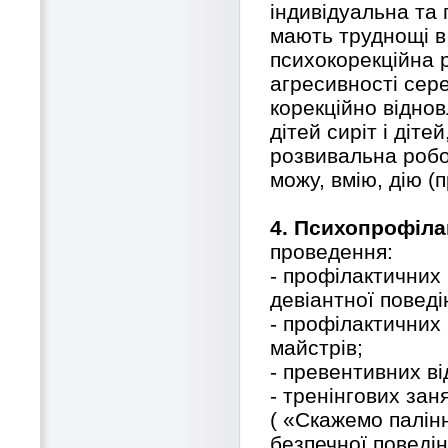
індивідуальна та 
мають труднощі в 
психокорекційна р
агресивності сере
корекційно відно
дітей сиріт і діте
розвивальна робот
можу, вмію, дію (
4. Психопрофіла
проведення:
- профілактичних
девіантної поведі
- профілактичних 
майстрів;
- превентивних ві
- тренінгових за
( «Скажемо палін
безпечної поведінк