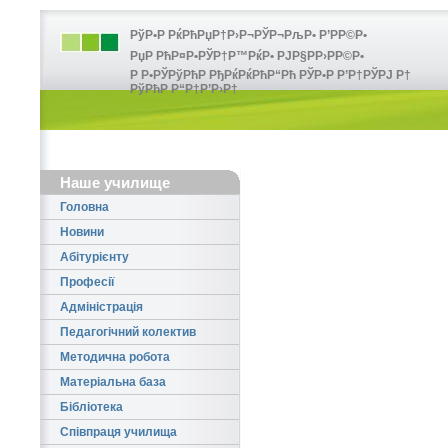
РўР•Р РќРћРџР†Р›Р¬РЎР¬РљР• Р’РР©Р•
РџР РћР¤Р•РЎР†Р™РќР• РЈР§РР›РР©Р•
Р Р•РЎРўРћР РђРќРќРћР“Рћ РЎР•Р Р’Р†РЎРЈ Р†
РўРћР Р“Р†Р’Р›Р†
Наше училище
Головна
Новини
Абітурієнту
Професії
Адміністрація
Педагогічний колектив
Методична робота
Матеріальна база
Бібліотека
Співпраця училища