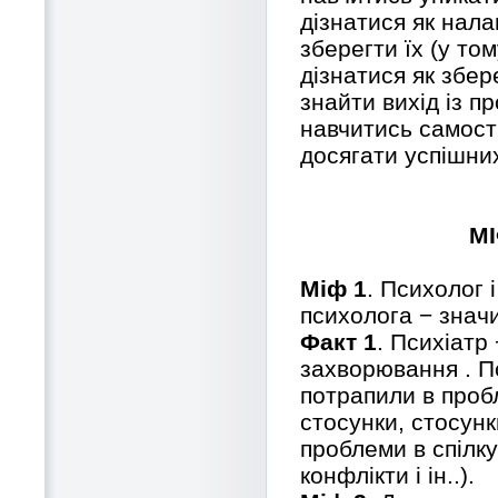
дізнатися як нал
зберегти їх (у том
дізнатися як збер
знайти вихід із п
навчитись самості
досягати успішних
МІ
Міф 1
. Психолог і
психолога − значи
Факт 1
. Психіатр
захворювання . П
потрапили в проб
стосунки, стосунк
проблеми в спілку
конфлікти і ін..).