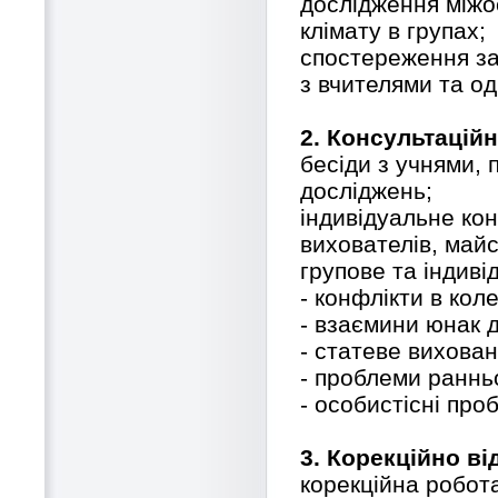
дослідження міжо
клімату в групах;
спостереження за 
з вчителями та о
2. Консультаційн
бесіди з учнями, 
досліджень;
індивідуальне кон
вихователів, майс
групове та індиві
- конфлікти в коле
- взаємини юнак д
- статеве вихован
- проблеми ранньо
- особистісні про
3. Корекційно в
корекційна робота