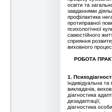
освіти та загаль
завданнями діяльн
профілактика нег
протиправної пов
психологічної кул
самостійного житт
сприяння розвитку
виховного процес
РОБОТА ПРАК
1. Психодіагнос
індивідуальна та 
викладачів, вихов
діагностика адапт
дезадаптації;
діагностика особи