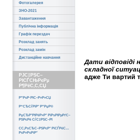
Фотогалерея
ЗНО-2021
Завантаження
Публічна інформація
Графік перездач
Розклад занять
Розклад замін
Дистанційне навчання
Дати відповіді 
складної ситуац
РЈС‡РЅС–
адже Ти вартий 
РІСЃСЊРєРµ
Р¶РёС‚С‚СЏ
Р”РѕР·РІС–Р»Р»СЏ
Р“СЂСѓРїР° Р”РџР®
РџСЂР°РІРёР»Р° РїРѕРІРµРґС–
РЅРєРё СѓС‡РЅС–РІ
CС‚РѕСЂС–РЅРєР° РїСЃРёС…
РѕР»РѕРіР°