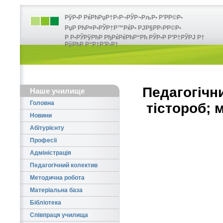
РўР•Р РќРћРџР†Р›Р¬РЎР¬РљР• Р’РР©Р•
РџР РћР¤Р•РЎР†Р™РќР• РЈР§РР›РР©Р•
Р Р•РЎРўРћР РђРќРќРћР“Рћ РЎР•Р Р’Р†РЎРЈ Р†
РўРћР Р“Р†Р’Р›Р†
Педагогічн
Наше училище
Головна
тістороб; 
Новини
Абітурієнту
Професії
Адміністрація
Педагогічний колектив
Методична робота
Матеріальна база
Бібліотека
Співпраця училища