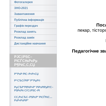
Фотогалерея
ЗНО-2021
Завантаження
Публічна інформація
Пос
Графік перездач
пекар, тісто
Розклад занять
Розклад замін
Дистанційне навчання
Педагогічне зв
РЈС‡РЅС–
РІСЃСЊРєРµ
Р¶РёС‚С‚СЏ
Р”РѕР·РІС–Р»Р»СЏ
Р“СЂСѓРїР° Р”РџР®
РџСЂР°РІРёР»Р° РїРѕРІРµРґС–
РЅРєРё СѓС‡РЅС–РІ
CС‚РѕСЂС–РЅРєР° РїСЃРёС…
РѕР»РѕРіР°