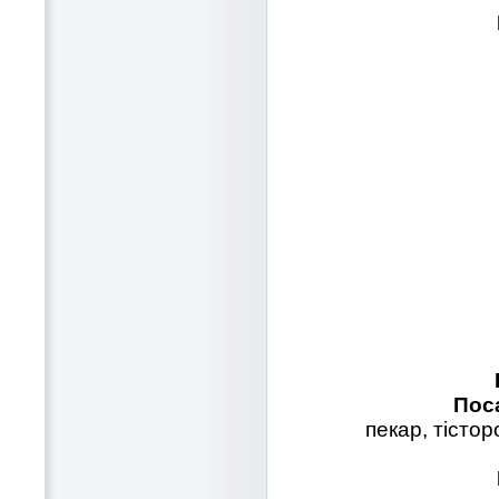
Пос
пекар, тісто