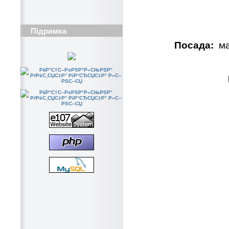
Підримка
Посада:
ма