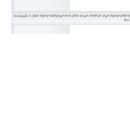
Копірайт © 2007 РўР•Р РќРћРџР†Р›Р¬РЎР¬РљР• Р’РР©Р• РџР РћР¤Р•РЎР†Р
Всі