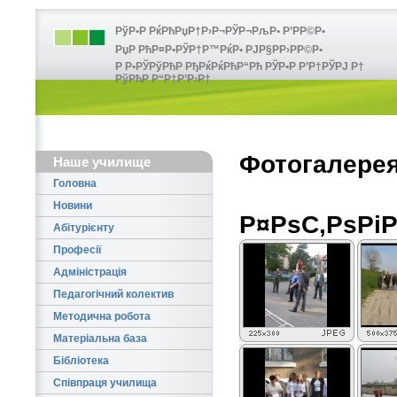
РўР•Р РќРћРџР†Р›Р¬РЎР¬РљР• Р’РР©Р•
РџР РћР¤Р•РЎР†Р™РќР• РЈР§РР›РР©Р•
Р Р•РЎРўРћР РђРќРќРћР“Рћ РЎР•Р Р’Р†РЎРЈ Р†
РўРћР Р“Р†Р’Р›Р†
Фотогалере
Наше училище
Головна
Новини
Р¤РѕС‚РѕРі
Абітурієнту
Професії
Адміністрація
Педагогічний колектив
Методична робота
Матеріальна база
Бібліотека
Співпраця училища