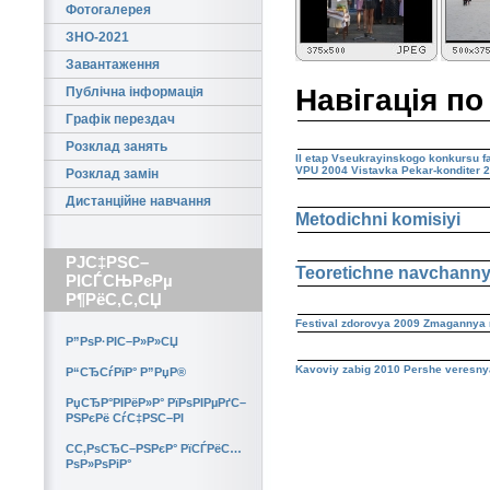
Фотогалерея
ЗНО-2021
Завантаження
Навігація по
Публічна інформація
Графік перездач
Розклад занять
II etap Vseukrayinskogo konkursu f
VPU 2004
Vistavka Pekar-konditer 
Розклад замін
Дистанційне навчання
Metodichni komisiyi
РЈС‡РЅС–
Teoretichne navchann
РІСЃСЊРєРµ
Р¶РёС‚С‚СЏ
Festival zdorovya 2009
Zmagannya m
Р”РѕР·РІС–Р»Р»СЏ
Kavoviy zabig 2010
Pershe veresny
Р“СЂСѓРїР° Р”РџР®
РџСЂР°РІРёР»Р° РїРѕРІРµРґС–
РЅРєРё СѓС‡РЅС–РІ
CС‚РѕСЂС–РЅРєР° РїСЃРёС…
РѕР»РѕРіР°