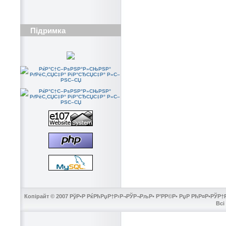
Підримка
Копірайт © 2007 РўР•Р РќРћРџР†Р›Р¬РЎР¬РљР• Р’РР©Р• РџР РћР¤Р•РЎР†Р
Всі